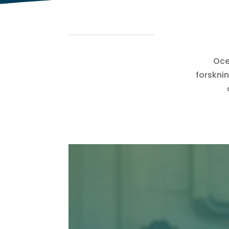
Oce
forskni