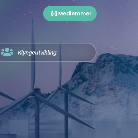
Medlemmer

Klyngeutvikling