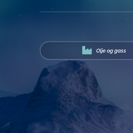

Olje og gass