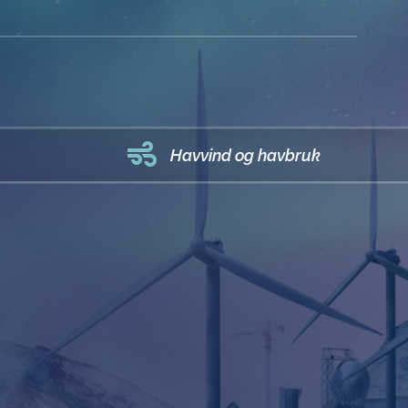

Havvind og havbruk